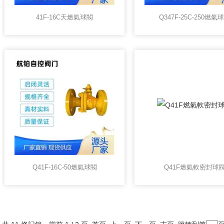
41F-16C天燃氣球閥
Q347F-25C-250燃氣
Q41F-16C-50燃氣球閥
Q41F燃氣軟密封球