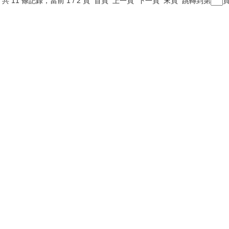
共 11 條記錄，當前 1 / 2 頁 首頁 上一頁
下一頁
末頁
跳轉到第