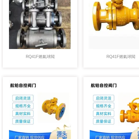
RQ41F燃氣球閥
RQ41F燃氣球閥