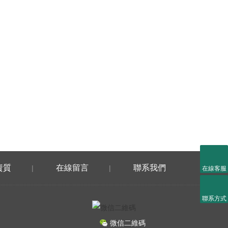
資質
在線留言
聯系我們
|
|
在線客服
聯系方式
微信二維碼