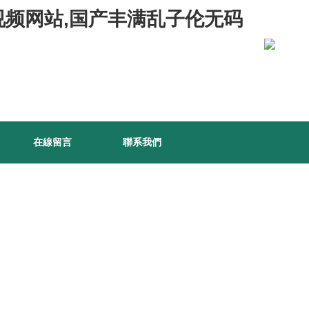
视频网站,国产丰满乱子伦无码
在線留言
聯系我們