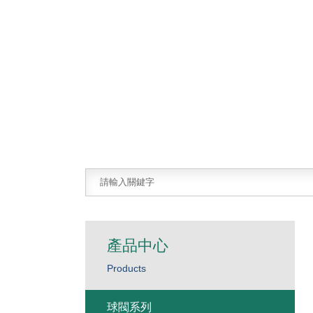
產品中心
Products
球閥系列