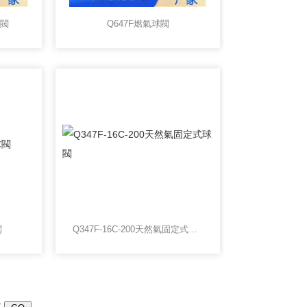
球閥
Q647F燃氣球閥
閥
Q347F-16C-200天然氣固定式球閥